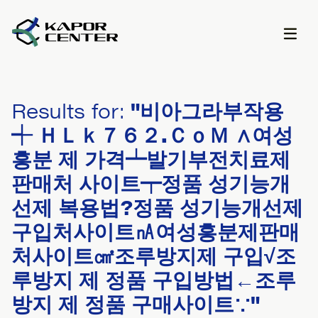
Skip to content
Results for:
"비아그라부작용
┽ ＨＬｋ７６２.ＣｏＭ ∧여성
흥분 제 가격┷발기부전치료제
판매처 사이트┯정품 성기능개
선제 복용법?정품 성기능개선제
구입처사이트㎁여성흥분제판매
처사이트㎠조루방지제 구입√조
루방지 제 정품 구입방법←조루
방지 제 정품 구매사이트∵"